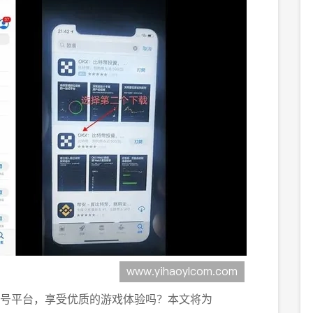
号平台，享受优质的游戏体验吗？本文将为