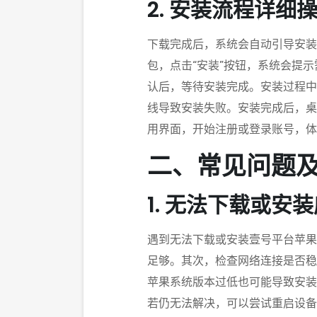
2. 安装流程详细
下载完成后，系统会自动引导安装
包，点击“安装”按钮，系统会提示需
认后，等待安装完成。安装过程中
线导致安装失败。安装完成后，桌
用界面，开始注册或登录账号，体
二、常见问题
1. 无法下载或安
遇到无法下载或安装壹号平台苹果
足够。其次，检查网络连接是否稳定
苹果系统版本过低也可能导致安装
若仍无法解决，可以尝试重启设备或