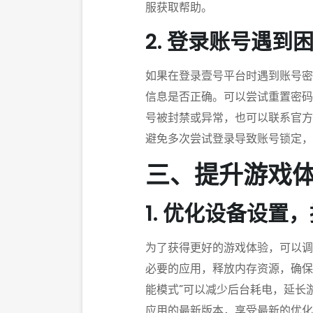
服获取帮助。
2. 登录账号遇到
如果在登录壹号平台时遇到账号密
信息是否正确。可以尝试重置密码
号被封禁或异常，也可以联系官方
避免多次尝试登录导致账号锁定
三、提升游戏
1. 优化设备设置
为了获得更好的游戏体验，可以调
必要的应用，释放内存资源，确保
能模式”可以减少后台耗电，延长
应用的最新版本，享受最新的优化