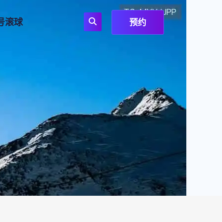
号滚球
预约