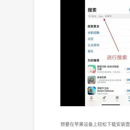
想要在苹果设备上轻松下载安装壹