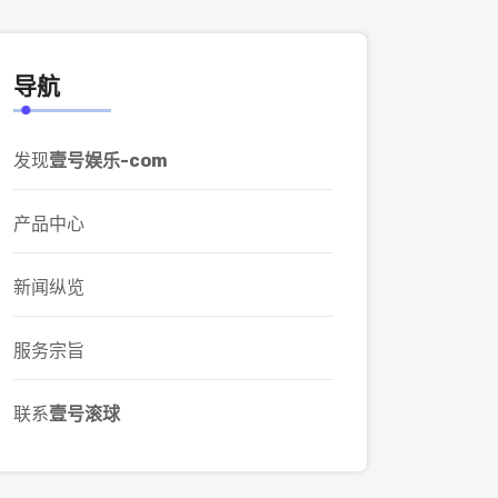
导航
发现
壹号娱乐-com
产品中心
新闻纵览
服务宗旨
联系
壹号滚球