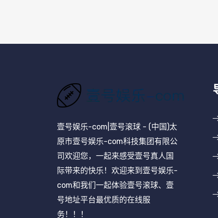
壹号娱乐-com|壹号滚球 - (中国)太
原市壹号娱乐-com科技集团有限公
司欢迎您，一起来感受壹号真人国
际带来的快乐！欢迎来到壹号娱乐-
com和我们一起体验壹号滚球、壹
号地址平台最优质的在线服
务！！！