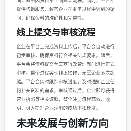
间，避免因资料不全而延误流程。同时，平台还
提供咨询服务，解答企业在准备过程中遇到的疑
问，确保资料的准确性和完整性。
线上提交与审核流程
企业在平台上完成资料上传后，平台会自动进行
初步审核，确保资料符合相关法规要求。随后，
平台会将资料提交至工商行政管理部门进行正式
审核。整个过程实现线上操作，无需企业多次跑
腿。平台会实时跟踪审核进度，及时通知企业任
何补充资料的需求。审核通过后，企业即可获得
营业执照等相关证照，整个注册流程高效、透
明，极大提升企业注册的成功率和速度。
未来发展与创新方向