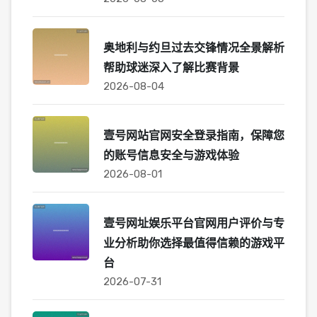
奥地利与约旦过去交锋情况全景解析
帮助球迷深入了解比赛背景
2026-08-04
壹号网站官网安全登录指南，保障您
的账号信息安全与游戏体验
2026-08-01
壹号网址娱乐平台官网用户评价与专
业分析助你选择最值得信赖的游戏平
台
2026-07-31