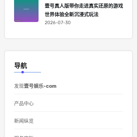
壹号真人版带你走进真实还原的游戏
世界体验全新沉浸式玩法
2026-07-30
导航
发现
壹号娱乐-com
产品中心
新闻纵览