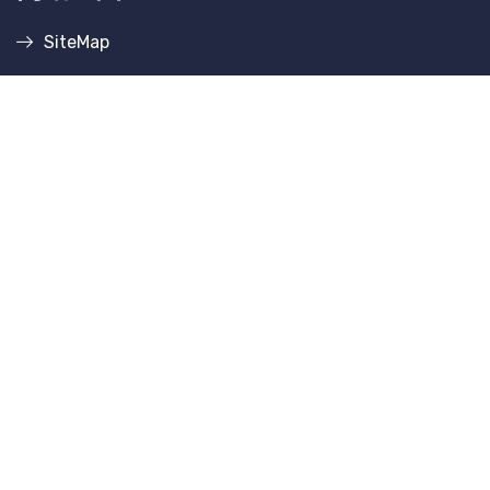
SiteMap
联系方式
地址
阳江开发区幸福路261号
邮箱
k8f88contemptible@att.net
电话
16728329882
Copyright © 2026 - 版权所有
壹号娱乐-com|壹号滚球 -