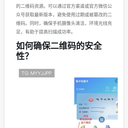
的二维码资源。可以通过官方渠道或官方微信公
众号获取最新版本，避免使用过期或被篡改的二
维码。同时，确保手机摄像头清洁，环境光线充
足，有助于提高扫描成功率。
如何确保二维码的安全
性？