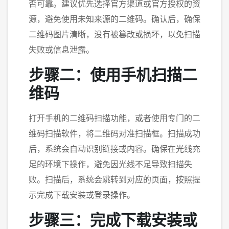
否可靠。建议优先选择官方渠道或官方授权的资
源，避免使用未知来源的二维码。确认后，确保
二维码图片清晰，没有被篡改或损坏，以免扫描
失败或信息泄露。
步骤二：使用手机扫描二
维码
打开手机的二维码扫描功能，或者使用专门的二
维码扫描软件，将二维码对准扫描框。扫描成功
后，系统会自动识别链接或内容。确保在光线充
足的环境下操作，避免因光线不足导致扫描失
败。扫描后，系统会跳转到对应的页面，按照提
示完成下载安装或登录操作。
步骤三：完成下载安装或