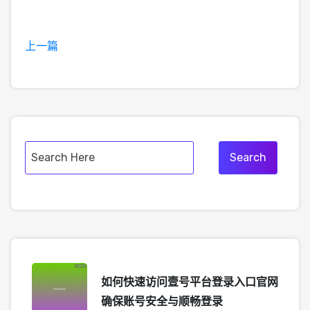
上一篇
如何快速访问壹号平台登录入口官网
确保账号安全与顺畅登录