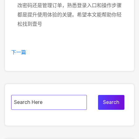
改密码还是管理订单，熟悉登录入口和操作步骤
都是提升使用体验的关键。希望本文能帮助你轻
松找到壹号
下一篇