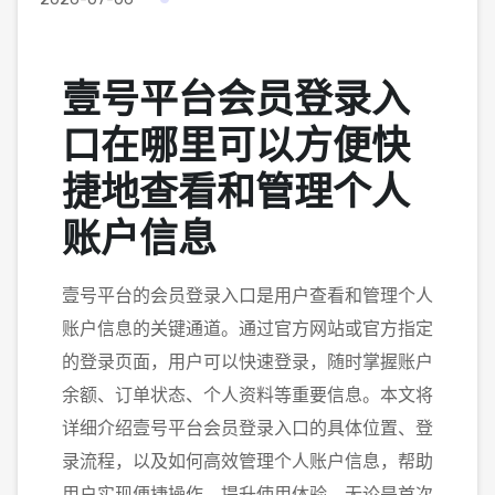
壹号平台会员登录入
口在哪里可以方便快
捷地查看和管理个人
账户信息
壹号平台的会员登录入口是用户查看和管理个人
账户信息的关键通道。通过官方网站或官方指定
的登录页面，用户可以快速登录，随时掌握账户
余额、订单状态、个人资料等重要信息。本文将
详细介绍壹号平台会员登录入口的具体位置、登
录流程，以及如何高效管理个人账户信息，帮助
用户实现便捷操作，提升使用体验。无论是首次