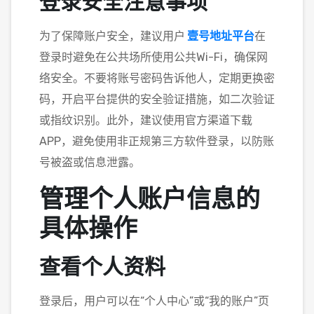
登录安全注意事项
为了保障账户安全，建议用户
壹号地址平台
在
登录时避免在公共场所使用公共Wi-Fi，确保网
络安全。不要将账号密码告诉他人，定期更换密
码，开启平台提供的安全验证措施，如二次验证
或指纹识别。此外，建议使用官方渠道下载
APP，避免使用非正规第三方软件登录，以防账
号被盗或信息泄露。
管理个人账户信息的
具体操作
查看个人资料
登录后，用户可以在“个人中心”或“我的账户”页