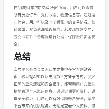
在“我的订单”或“交易记录”页面，用户可以查看
所有历史订单、支付状态、物流信息等。通过这
些信息，用户可以及时了解账户的交易情况，核
对账单，避免遗漏或误操作。若发现异常交易，
应立即联系平台客服进行处理，保障账户资金安
全。
总结
壹号平台会员登录入口主要集中在官方网站首
页、移动端APP以及支持第三方登录方式。掌握
正确的登录流程和安全措施，能帮助用户方便快
捷地管理个人账户信息。通过定期更新资料、设
置安全验证，用户可以有效保障账户安全，享受
平台带来的优质服务。无论是查看个人资料、修