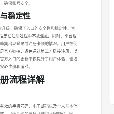
，确保账号安全。
与稳定性
多次升级，确保了入口的安全性和稳定性。官
户信息在注册过程中不被泄露。同时，平台也
峰期出现登录或注册卡顿的情况。用户在使
是官方链接，避免通过第三方链接注册，以
官方入口的更新不仅提升了用户体验，也增
安心注册和游戏。
注册流程详解
有效的手机号码、电子邮箱以及个人基本信
式，以便后续的账号验证和找回密码。同