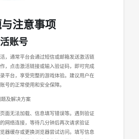
题与注意事项
活账号
活，通常平台会通过短信或邮箱发送激活链
作，点击激活链接或输入验证码，即可完成
录平台，享受完整的游戏体验。建议用户在
账号的正常使用和安全保障。
问题及解决方案
页面无法加载、信息填写错误等。遇到验证
的网络连接，等待几分钟后再次请求验证
览器缓存或更换浏览器尝试访问。填写信息