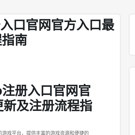
注册入口官网官方入口最
程指南
pp注册入口官网官
更新及注册流程指
爱的游戏平台，提供丰富的游戏资源和便捷的