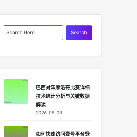
巴西对阵摩洛哥比赛详细
技术统计分析与关键数据
解读
2026-08-08
如何快速访问壹号平台登