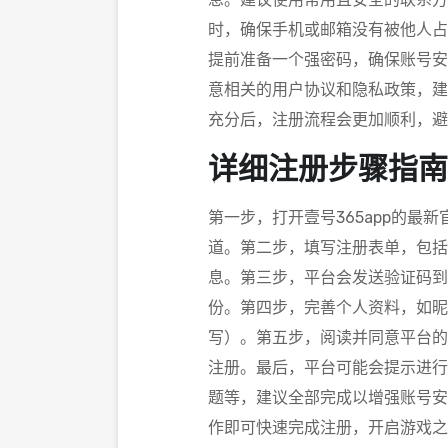
时，确保手机或邮箱没有被他人占
提前准备一个强密码，确保账号安
意相关的用户协议和隐私政策，建
充分后，注册流程会更加顺利，避
详细注册步骤指南
第一步，打开壹号365app的最
道。第二步，填写注册表单，包括
息。第三步，平台会发送验证码到
份。第四步，完善个人资料，如昵
写）。第五步，阅读并同意平台的
注册。最后，平台可能会提示进行
题等，建议全部完成以增强账号安
作即可快速完成注册，开启游戏之