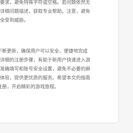
要求，避免特殊字符或空格。若问题依然无
详细问题描述，获取专业帮助。注意，避免
全受到威胁。
过不断更新，确保用户可以安全、便捷地完成
详细的注册步骤，有助于新用户快速进入游
准确填写和账号安全设置，避免不必要的麻
体验，提供更优质的服务。希望本文的指南
的注册，开启精彩的游戏旅程。