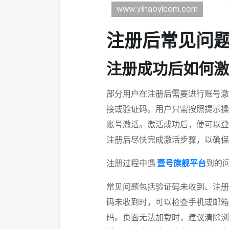
注册后常见问
注册成功后如何激
部分用户在注册后需要进行账号激
接或验证码。用户只需按照提示操
账号激活。激活成功后，便可以登
注册后尽快完成激活步骤，以确保
注册过程中遇
壹号旗舰平台
到的
常见问题包括验证码未收到、注册
码未收到时，可以检查手机或邮箱
码。页面无法加载时，建议清除浏