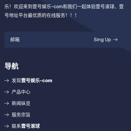
乐！欢迎来到壹号娱乐-com和我们一起体验壹号滚球、壹
号地址平台最优质的在线服务！！！
Sing Up
导航
发现
壹号娱乐-com
产品中心
新闻纵览
服务宗旨
联系
壹号滚球