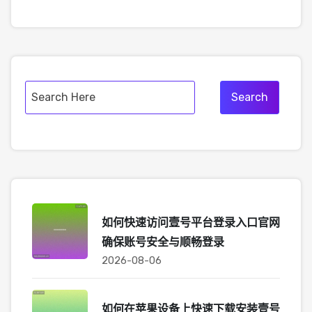
如何快速访问壹号平台登录入口官网
确保账号安全与顺畅登录
2026-08-06
如何在苹果设备上快速下载安装壹号