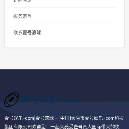
服务宗旨
联系
壹号滚球
壹号娱乐-com|壹号滚球 - (中国)太原市壹号娱乐-com科技
集团有限公司欢迎您，一起来感受壹号真人国际带来的快