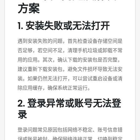
方案
1. 安装失败或无法打开
遇到安装失败的问题，首先检查设备存储空间是
否足够，若空间不足，清理手机垃圾或卸载不常
用的应用。其次，确认下载的安装包是否完整，
建议重新下载安装包，避免文件损坏导致无法安
装。如果仍然无法打开，可以尝试重启设备或清
除应用缓存，确保系统正常运行。
2. 登录异常或账号无法登
录
登录问题常见原因包括网络不稳定、账号信息错
误或账号被封。确保网络连接正常，切换到稳定