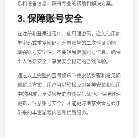
息和设备信息，获得专业的帮助和解决方案。
3. 保障账号安全
在注册和登录过程中，使用强密码，避免使用简
单密码或重复密码。开启账号的二次验证功能，
增强账号安全性。不要轻易泄露账号信息，确保
个人信息安全，享受安全稳定的游戏体验。
通过以上完整的壹号娱乐下载安装步骤和常见问
题解决方案，用户可以轻松应对各种安装和使用
中的困难，享受顺畅的游戏娱乐体验。保持软件
更新，注意账号安全，才能更好地享受壹号娱乐
带来的丰富游戏内容和优质服务。