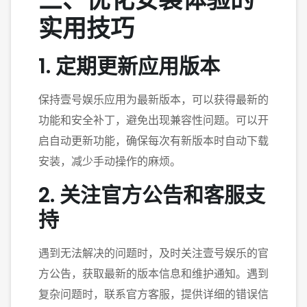
实用技巧
1. 定期更新应用版本
保持壹号娱乐应用为最新版本，可以获得最新的
功能和安全补丁，避免出现兼容性问题。可以开
启自动更新功能，确保每次有新版本时自动下载
安装，减少手动操作的麻烦。
2. 关注官方公告和客服支
持
遇到无法解决的问题时，及时关注壹号娱乐的官
方公告，获取最新的版本信息和维护通知。遇到
复杂问题时，联系官方客服，提供详细的错误信