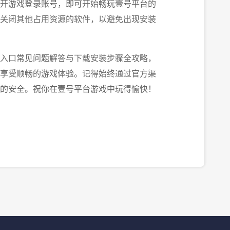
开游戏登录账号，即可开始畅玩壹号平台的
关闭其他占用资源的软件，以避免出现安装
入口常见问题解答与下载安装步骤全攻略，
享受顺畅的游戏体验。记得始终通过官方渠
的安全。祝你在壹号平台游戏中玩得愉快！