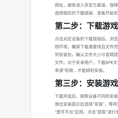
网址，避免误入非官方渠道，保障
选择相应的下载链接，准备开始安
第二步：下载游戏
点击对应设备的下载链接后，浏览
络环境，确保下载速度快且文件完
到安装包，确认文件大小与官网提
文件。对于安卓用户，下载APK
来源”权限，才能顺利安装。
第三步：安装游戏
下载完成后，按照设备不同的安装
弹出安装提示后选择“安装”，等待安装
“壹号平台”应用，点击“获取”进