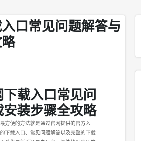
载入口常见问题解答与
攻略
网下载入口常见问
载安装步骤全攻略
最方便的方法就是通过官网提供的官方入
的下载入口、常见问题解答以及完整的下载