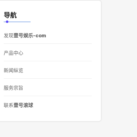
导航
发现
壹号娱乐-com
产品中心
新闻纵览
服务宗旨
联系
壹号滚球