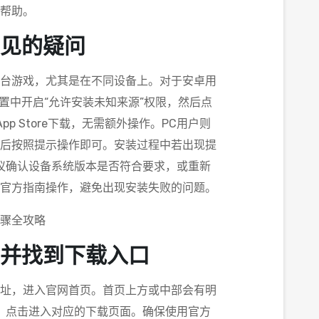
帮助。
见的疑问
台游戏，尤其是在不同设备上。对于安卓用
置中开启“允许安装未知来源”权限，然后点
pp Store下载，无需额外操作。PC用户则
后按照提示操作即可。安装过程中若出现提
建议确认设备系统版本是否符合要求，或重新
官方指南操作，避免出现安装失败的问题。
骤全攻略
并找到下载入口
址，进入官网首页。首页上方或中部会有明
钮，点击进入对应的下载页面。确保使用官方