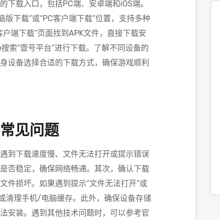
的下载入口，包括PC端、安卓端和iOS端。
脑版下载”或“PC客户端下载”位置，支持多种
户端下载”页面找到APK文件，直接下载安
ore搜索“壹号平台”进行下载。了解不同设备的
身设备选择合适的下载方式，确保游戏顺利
常见问题
遇到下载速度慢、文件无法打开或提示错误
是否稳定，确保网络畅通。其次，确认下载
文件损坏。如果遇到提示“文件无法打开”或
载或清理手机/电脑缓存。此外，确保设备存储
法安装。遇到其他技术问题时，可以参考官