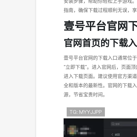
安装步骤，帮助你轻松上手游戏。
指南，确保下载过程顺利无误，享
壹号平台官网
官网首页的下载入
壹号平台官网的下载入口通常位于
“立即下载”。进入官网后，页面
进入下载页面。建议使用官方渠道
全和版本的最新性。官网的下载入
源，节省宝贵时间。