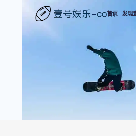
首页
发现