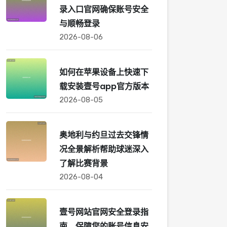
录入口官网确保账号安全
与顺畅登录
2026-08-06
如何在苹果设备上快速下
载安装壹号app官方版本
2026-08-05
奥地利与约旦过去交锋情
况全景解析帮助球迷深入
了解比赛背景
2026-08-04
壹号网站官网安全登录指
南，保障您的账号信息安