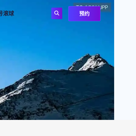
号滚球
预约