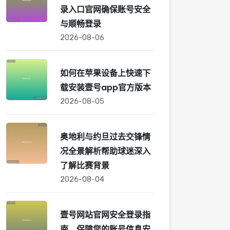
录入口官网确保账号安全
与顺畅登录
2026-08-06
如何在苹果设备上快速下
载安装壹号app官方版本
2026-08-05
奥地利与约旦过去交锋情
况全景解析帮助球迷深入
了解比赛背景
2026-08-04
壹号网站官网安全登录指
南，保障您的账号信息安