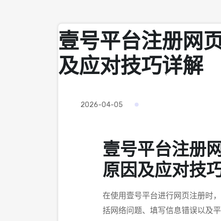
壹号平台注册网
及应对技巧详解
2026-04-05
壹号平台注册
原因及应对技
在使用壹号平台进行网页注册时，
括网络问题、填写信息错误以及平