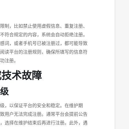
限制，比如禁止使用虚假信息、重复注册、
不符合规定的内容，系统会自动拒绝注册。
感词，或者手机号已被注册过，都可能导致
阅读平台的注册规则，确保所填写的信息符
功注册。
或技术故障
级
级，以保证平台的安全和稳定。在维护期
致用户无法完成注册。通常平台会提前公告
，选择在维护结束后再进行注册。此外，遇