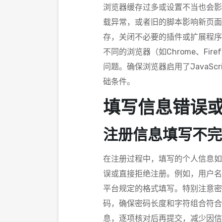
浏览器缓存过多或设置不当也会影
载异常，或者旧的脚本影响新页面
存，关闭不必要的插件或扩展程序
不同的浏览器（如Chrome、Fir
问题。确保浏览器启用了JavaScr
础条件。
填写信息错误
注册信息填写不完
在注册过程中，填写的个人信息如
误或直接拒绝注册。例如，用户名
平台规定的格式填写。特别注意密
码，确保密码长度和字符组合符合
息，逐项核对后再提交，减少因