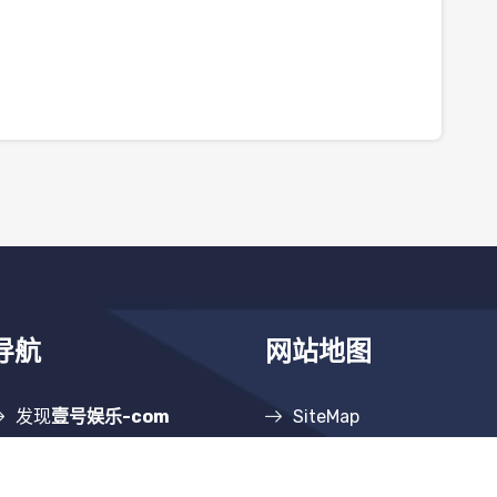
导航
网站地图
发现
壹号娱乐-com
SiteMap
产品中心