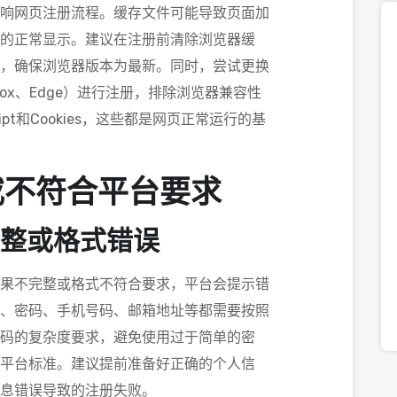
响网页注册流程。缓存文件可能导致页面加
的正常显示。建议在注册前清除浏览器缓
，确保浏览器版本为最新。同时，尝试更换
efox、Edge）进行注册，排除浏览器兼容性
ipt和Cookies，这些都是网页正常运行的基
或不符合平台要求
整或格式错误
果不完整或格式不符合要求，平台会提示错
、密码、手机号码、邮箱地址等都需要按照
码的复杂度要求，避免使用过于简单的密
平台标准。建议提前准备好正确的个人信
信息错误导致的注册失败。