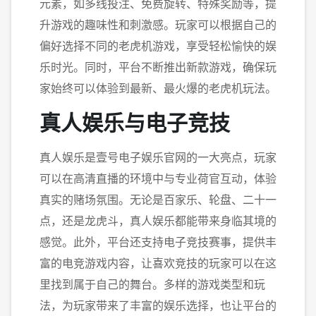
元素，如多线投注、免费旋转、特殊奖励等，提
升游戏的趣味性和刺激感。玩家可以根据自己的
偏好选择不同的老虎机游戏，享受轻松愉快的娱
乐时光。同时，平台不断推出新款游戏，确保玩
家始终可以体验到最新、最火爆的老虎机玩法。
真人娱乐与电子竞技
真人娱乐是壹号电子娱乐官网的一大亮点，玩家
可以在高清直播的环境中与专业荷官互动，体验
真实的赌场氛围。无论是百家乐、轮盘、二十一
点，还是龙虎斗，真人娱乐都能带来身临其境的
感觉。此外，平台还支持电子竞技赛事，提供丰
富的电竞游戏内容，让喜欢竞技的玩家可以在这
里找到属于自己的舞台。多样的游戏类型和玩
法，为玩家带来了丰富的娱乐选择，也让平台的