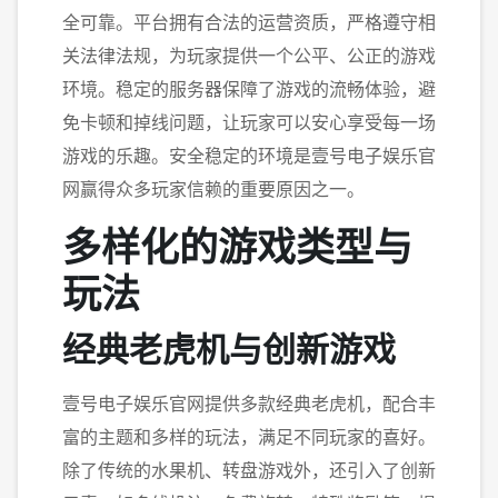
全可靠。平台拥有合法的运营资质，严格遵守相
关法律法规，为玩家提供一个公平、公正的游戏
环境。稳定的服务器保障了游戏的流畅体验，避
免卡顿和掉线问题，让玩家可以安心享受每一场
游戏的乐趣。安全稳定的环境是壹号电子娱乐官
网赢得众多玩家信赖的重要原因之一。
多样化的游戏类型与
玩法
经典老虎机与创新游戏
壹号电子娱乐官网提供多款经典老虎机，配合丰
富的主题和多样的玩法，满足不同玩家的喜好。
除了传统的水果机、转盘游戏外，还引入了创新