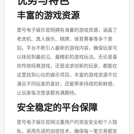
优势与特色
丰富的游戏资源
壹号电子娱乐官网拥有海量的游戏资源，涵盖了
老虎机、真人娱乐、棋牌、体育赛事等多个类
别。平台不断引入最新的游戏内容，确保玩家可
以体验到最前沿、最精彩的游戏玩法。无论是喜
欢传统经典游戏，还是追求创新的玩家，都能在
这里找到心仪的娱乐项目。丰富的游戏资源不仅
满足不同玩家的喜好，还能带来持续的新鲜感，
让玩家每次登录都充满期待。
安全稳定的平台保障
壹号电子娱乐官网注重用户的资金安全和个人隐
私，采用先进的加密技术，确保每一笔交易都安