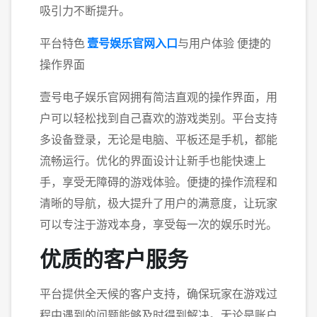
吸引力不断提升。
平台特色
壹号娱乐官网入口
与用户体验 便捷的
操作界面
壹号电子娱乐官网拥有简洁直观的操作界面，用
户可以轻松找到自己喜欢的游戏类别。平台支持
多设备登录，无论是电脑、平板还是手机，都能
流畅运行。优化的界面设计让新手也能快速上
手，享受无障碍的游戏体验。便捷的操作流程和
清晰的导航，极大提升了用户的满意度，让玩家
可以专注于游戏本身，享受每一次的娱乐时光。
优质的客户服务
平台提供全天候的客户支持，确保玩家在游戏过
程中遇到的问题能够及时得到解决。无论是账户