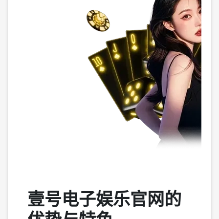
壹号电子娱乐官网的