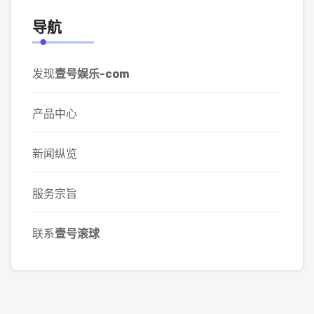
导航
发现
壹号娱乐-com
产品中心
新闻纵览
服务宗旨
联系
壹号滚球