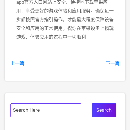
app官方入口网站上安全、便捷地下载苹果应
用，享受更好的游戏体验和应用服务。确保每一
步都按照官方指引操作，才能最大程度保障设备
安全和应用的正常使用。祝你在苹果设备上畅玩
游戏、体验应用的过程中一切顺利！
上一篇
下一篇