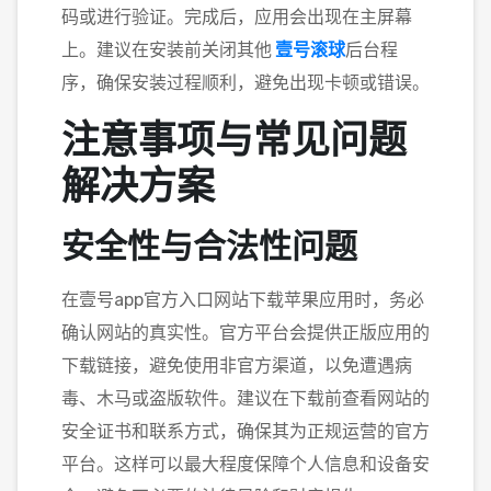
码或进行验证。完成后，应用会出现在主屏幕
上。建议在安装前关闭其他
壹号滚球
后台程
序，确保安装过程顺利，避免出现卡顿或错误。
注意事项与常见问题
解决方案
安全性与合法性问题
在壹号app官方入口网站下载苹果应用时，务必
确认网站的真实性。官方平台会提供正版应用的
下载链接，避免使用非官方渠道，以免遭遇病
毒、木马或盗版软件。建议在下载前查看网站的
安全证书和联系方式，确保其为正规运营的官方
平台。这样可以最大程度保障个人信息和设备安