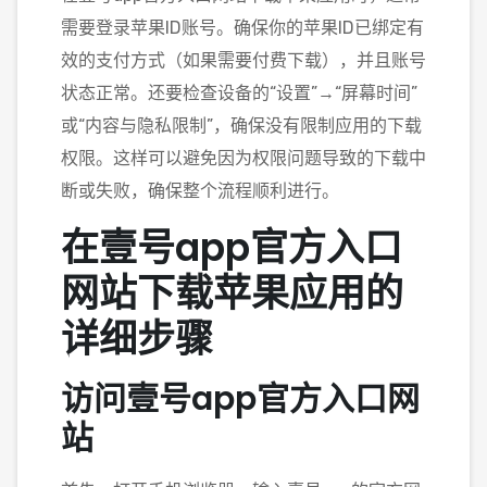
需要登录苹果ID账号。确保你的苹果ID已绑定有
效的支付方式（如果需要付费下载），并且账号
状态正常。还要检查设备的“设置”→“屏幕时间”
或“内容与隐私限制”，确保没有限制应用的下载
权限。这样可以避免因为权限问题导致的下载中
断或失败，确保整个流程顺利进行。
在壹号app官方入口
网站下载苹果应用的
详细步骤
访问壹号app官方入口网
站