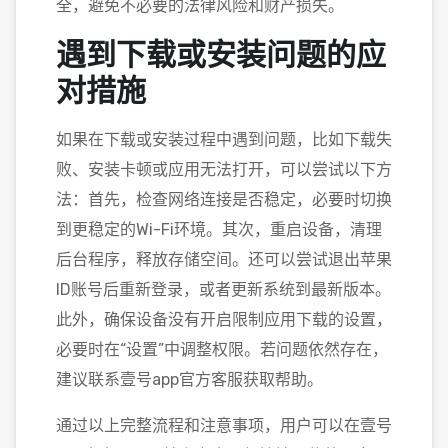
全，避免不必要的法律风险和财产损失。
遇到下载或安装问题的应
对措施
如果在下载或安装过程中遇到问题，比如下载失
败、安装卡顿或应用无法打开，可以尝试以下方
法：首先，检查网络连接是否稳定，必要时切换
到更稳定的Wi-Fi环境。其次，重启设备，清理
后台程序，释放存储空间。还可以尝试退出苹果
ID账号后重新登录，或者更新系统到最新版本。
此外，确保设备没有开启限制应用下载的设置，
必要时在“设置”中调整权限。若问题依然存在，
建议联系壹号app官方客服获取帮助。
通过以上完整流程和注意事项，用户可以在壹号