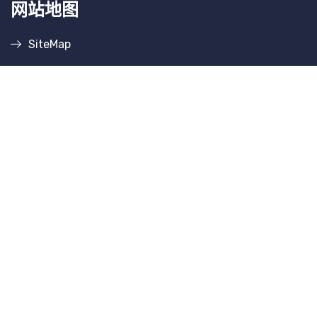
网站地图
SiteMap
联系方式
地址
阳江开发区幸福路261号
邮箱
k8f88contemptible@att.net
电话
16728329882