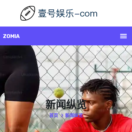
新闻纵览
首页
新闻纵览