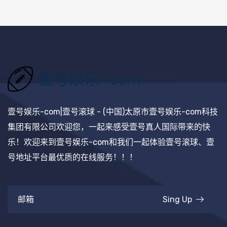
壹号娱乐-com|壹号滚球 - (中国)太原市壹号娱乐-com科技
集团有限公司欢迎您，一起来感受壹号真人国际带来的快
乐！欢迎来到壹号娱乐-com和我们一起体验壹号滚球、壹
号地址平台最优质的在线服务！！！
Sing Up