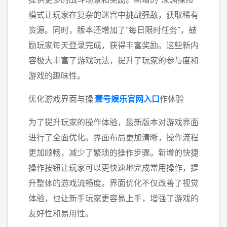
模式让玩家在复杂的迷宫中挑战强敌，获取稀有
资源。同时，版本还增加了“每日限时任务”，鼓
励玩家每天登录完成，获得丰富奖励。这些新内
容极大丰富了游戏玩法，提升了玩家的参与度和
游戏的趣味性。
优化游戏界面与操
壹号娱乐官网入口
作体验
为了提升玩家的操作体验，最新版本对游戏界面
进行了全面优化。界面布局更加清晰，操作流程
更加顺畅，减少了繁琐的操作步骤。新增的快捷
操作按钮让玩家可以更快速地完成常用操作，提
升整体的游戏流畅度。界面优化不仅改善了视觉
体验，也让新手玩家更容易上手，增强了游戏的
友好性和易用性。