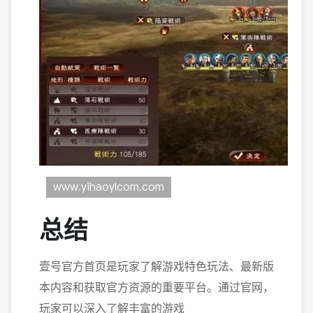
总结
壹号官方首页是玩家了解游戏特色玩法、最新版
本内容和获取官方资源的重要平台。通过官网，
玩家可以深入了解丰富的游戏