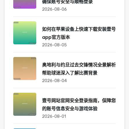
确保账号安全与顺畅登录
2026-08-06
如何在苹果设备上快速下载安装壹号
app官方版本
2026-08-05
奥地利与约旦过去交锋情况全景解析
帮助球迷深入了解比赛背景
2026-08-04
壹号网站官网安全登录指南，保障您
的账号信息安全与游戏体验
2026-08-01