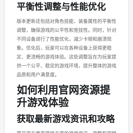
平衡性调整与性能优化
版本更新还包括对角色技能、装备属性的平衡性
调整，确保游戏的公平性和竞技性。同时，针对
不同设备进行了性能优化，减少卡顿和崩溃现
象。优化后，玩家可以在各种设备上获得更稳
定、更流畅的游戏体验。这些调整旨在为玩家提
供一个公平、稳定的游戏环境，提升整体的游戏
品质和用户满意度。
如何利用官网资源提
升游戏体验
获取最新游戏资讯和攻略