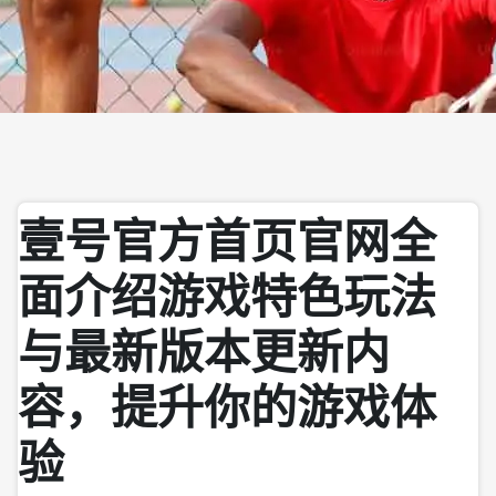
壹号官方首页官网全
面介绍游戏特色玩法
与最新版本更新内
容，提升你的游戏体
验