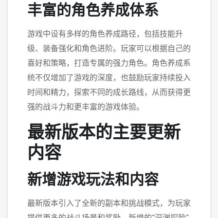
丰富的角色养成体系
游戏中设有多样的角色养成路径，包括技能升
级、装备强化和角色进阶。玩家可以根据自己的
喜好和策略，打造专属的强力角色。角色养成系
统不仅增加了游戏的深度，也鼓励玩家持续投入
时间和精力，探索不同的成长路线，从而获得更
强的战斗力和更丰富的游戏体验。
最新版本的主要更新
内容
新增游戏玩法和内容
最新版本引入了全新的副本和挑战模式，为玩家
提供更多的战斗场景和奖励。新增的“深渊探险”