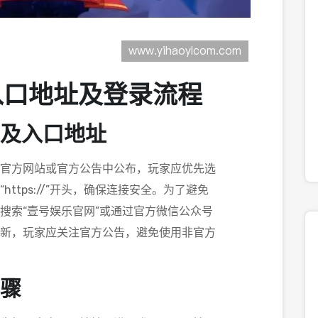
入口地址及登录流程
及入口地址
官方网站或官方公告中公布，玩家应优先选
ttps://”开头，确保连接安全。为了避免
搜索“壹号娱乐官网”或通过官方微信公众号
新，玩家应关注官方公告，避免使用非官方
骤