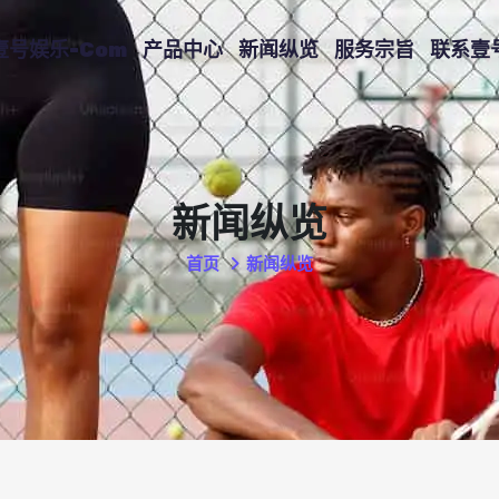
壹号娱乐-Com
产品中心
新闻纵览
服务宗旨
联系
壹
新闻纵览
首页
新闻纵览