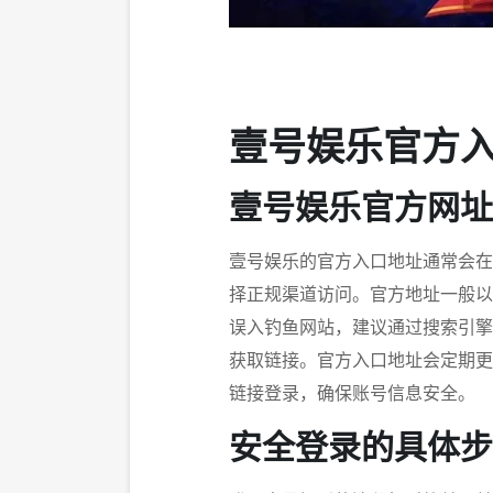
壹号娱乐官方
壹号娱乐官方网址
壹号娱乐的官方入口地址通常会在
择正规渠道访问。官方地址一般以“h
误入钓鱼网站，建议通过搜索引擎
获取链接。官方入口地址会定期更
链接登录，确保账号信息安全。
安全登录的具体步