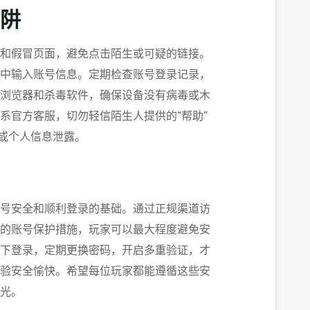
阱
和假冒页面，避免点击陌生或可疑的链接。
中输入账号信息。定期检查账号登录记录，
浏览器和杀毒软件，确保设备没有病毒或木
系官方客服，切勿轻信陌生人提供的“帮助”
失或个人信息泄露。
号安全和顺利登录的基础。通过正规渠道访
的账号保护措施，玩家可以最大程度避免安
下登录，定期更换密码，开启多重验证，才
验安全愉快。希望每位玩家都能遵循这些安
光。