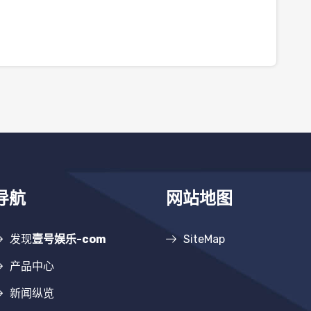
导航
网站地图
发现
壹号娱乐-com
SiteMap
产品中心
新闻纵览