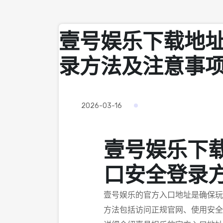
壹号娱乐下载地
录方法及注意事
2026-03-16
壹号娱乐下
口安全登录
壹号娱乐的官方入口地址是确保玩
方法包括访问正规官网、使用安全