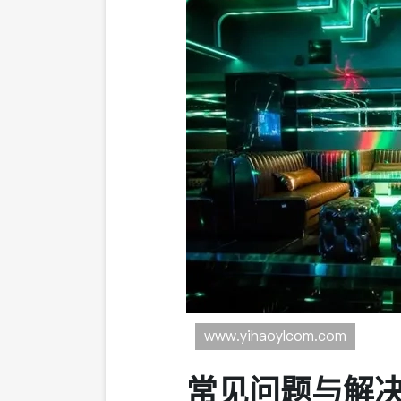
常见问题与解