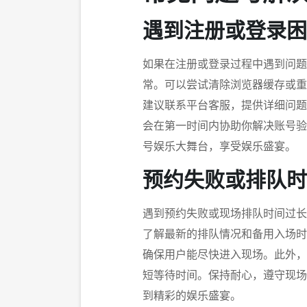
遇到注册或登录困
如果在注册或登录过程中遇到问
常。可以尝试清除浏览器缓存或重
建议联系平台客服，提供详细问题
会在第一时间内协助你解决账号验
号娱乐大舞台，享受娱乐盛宴。
预约失败或排队时
遇到预约失败或现场排队时间过长
了解最新的排队情况和备用入场时
确保用户能尽快进入现场。此外，
短等待时间。保持耐心，遵守现场
到精彩的娱乐盛宴。