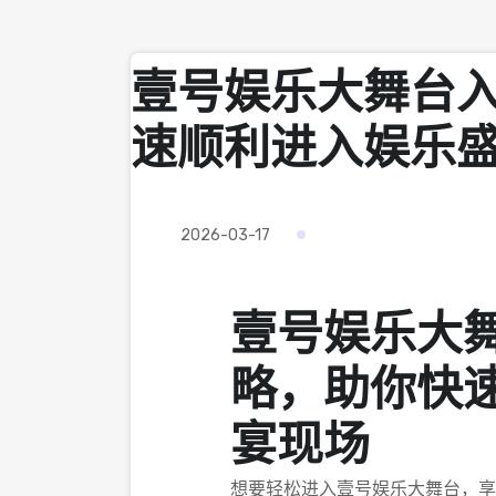
壹号娱乐大舞台
速顺利进入娱乐
2026-03-17
壹号娱乐大
略，助你快
宴现场
想要轻松进入壹号娱乐大舞台，享