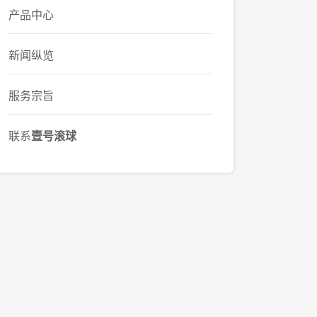
产品中心
新闻纵览
服务宗旨
联系
壹号滚球