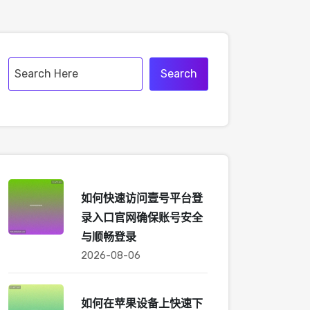
如何快速访问壹号平台登
录入口官网确保账号安全
与顺畅登录
2026-08-06
如何在苹果设备上快速下