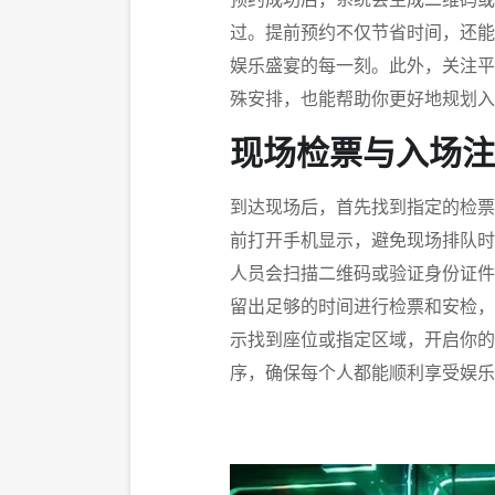
过。提前预约不仅节省时间，还能
娱乐盛宴的每一刻。此外，关注平
殊安排，也能帮助你更好地规划入
现场检票与入场注
到达现场后，首先找到指定的检票
前打开手机显示，避免现场排队时
人员会扫描二维码或验证身份证件
留出足够的时间进行检票和安检，
示找到座位或指定区域，开启你的
序，确保每个人都能顺利享受娱