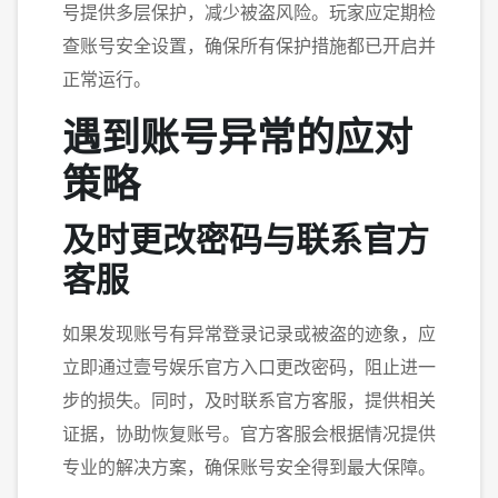
号提供多层保护，减少被盗风险。玩家应定期检
查账号安全设置，确保所有保护措施都已开启并
正常运行。
遇到账号异常的应对
策略
及时更改密码与联系官方
客服
如果发现账号有异常登录记录或被盗的迹象，应
立即通过壹号娱乐官方入口更改密码，阻止进一
步的损失。同时，及时联系官方客服，提供相关
证据，协助恢复账号。官方客服会根据情况提供
专业的解决方案，确保账号安全得到最大保障。