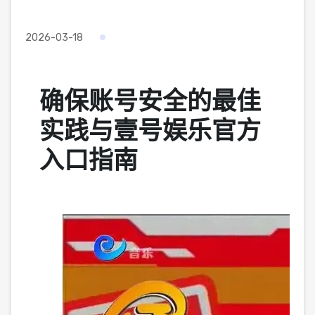
2026-03-18
确保账号安全的最佳
实践与壹号娱乐官方
入口指南