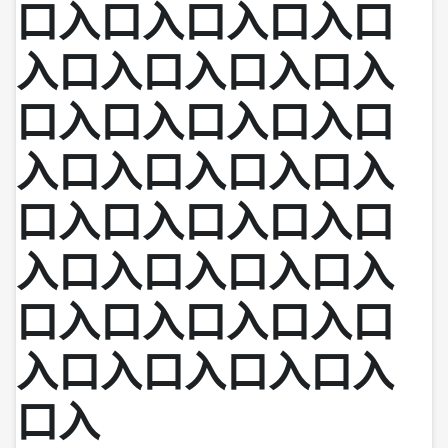
口入口入口入口入口
入口入口入口入口入
口入口入口入口入口
入口入口入口入口入
口入口入口入口入口
入口入口入口入口入
口入口入口入口入口
入口入口入口入口入
口入